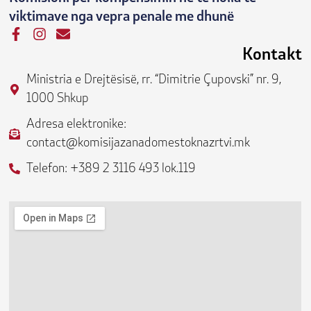
viktimave nga vepra penale me dhunë
F
I
E
a
n
n
Kontakt
c
s
v
e
t
e
Ministria e Drejtësisë, rr. “Dimitrie Çupovski” nr. 9,
b
a
l
1000 Shkup
o
g
o
o
r
p
Adresa elektronike:
k
a
e
contact@komisijazanadomestoknazrtvi.mk
-
m
f
Telefon: +389 2 3116 493 lok.119