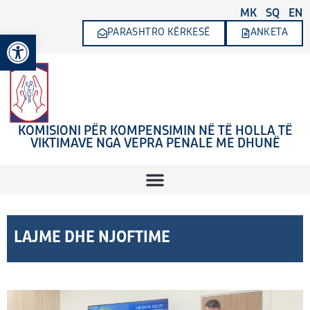
Skip
MK
SQ
EN
to
PARASHTRO KËRKESË
ANKETA
Open toolbar
content
KOMISIONI PËR KOMPENSIMIN NË TË HOLLA TË
VIKTIMAVE NGA VEPRA PENALE ME DHUNË
LAJME DHE NJOFTIME