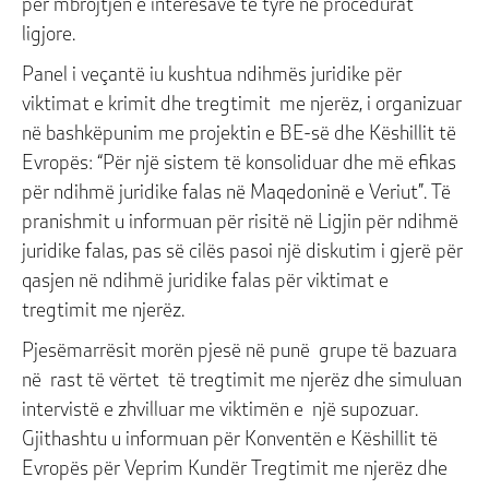
për mbrojtjen e interesave të tyre në procedurat
ligjore.
Panel i veçantë iu kushtua ndihmës juridike për
viktimat e krimit dhe tregtimit me njerëz, i organizuar
në bashkëpunim me projektin e BE-së dhe Këshillit të
Evropës: “Për një sistem të konsoliduar dhe më efikas
për ndihmë juridike falas në Maqedoninë e Veriut”. Të
pranishmit u informuan për risitë në Ligjin për ndihmë
juridike falas, pas së cilës pasoi një diskutim i gjerë për
qasjen në ndihmë juridike falas për viktimat e
tregtimit me njerëz.
Pjesëmarrësit morën pjesë në punë grupe të bazuara
në rast të vërtet të tregtimit me njerëz dhe simuluan
intervistë e zhvilluar me viktimën e një supozuar.
Gjithashtu u informuan për Konventën e Këshillit të
Evropës për Veprim Kundër Tregtimit me njerëz dhe