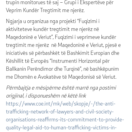
trupin monitorues të saj – Grupi i Ekspertëve për
Veprim Kundër Tregtimit me njerëz.
Ngjarja u organizua nga projekti “Fuqizimi i
aktiviteteve kundër tregtimit me njerëz në
Maqedoninë e Veriut”, Fuqizimi i veprimeve kundër
tregtimit me njerëz në Maqedoninë e Veriut, pjesë e
iniciativës së përbashkët të Bashkimit Evropian dhe
Këshillit të Evropës “Instrumenti Horizontal për
Ballkanin Perëndimor dhe Turqinë”, në bashkëpunim
me Dhomën e Avokatëve të Maqedonisë së Veriut.
Përmbajtja e mësipërme është marrë nga postimi
origjinal, i disponueshëm në këtë link
https://www.coe.int/mk/web/skopje/-/the-anti-
trafficking-network-of-lawyers-and-civil-society-
organisations-reaffirms-its-commitment-to-provide-
quality-legal-aid-to-human-trafficking-victims-in-