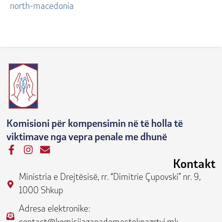
north-macedonia
Komisioni për kompensimin në të holla të
viktimave nga vepra penale me dhunë
F
I
E
a
n
n
Kontakt
c
s
v
Ministria e Drejtësisë, rr. “Dimitrie Çupovski” nr. 9,
e
t
e
b
a
l
1000 Shkup
o
g
o
o
r
p
Adresa elektronike:
k
a
e