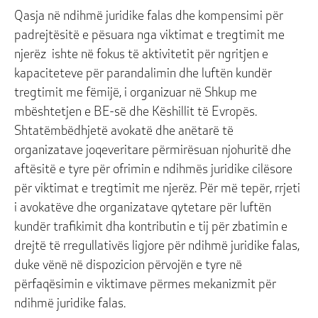
Qasja në ndihmë juridike falas dhe kompensimi për
padrejtësitë e pësuara nga viktimat e tregtimit me
njerëz ishte në fokus të aktivitetit për ngritjen e
kapaciteteve për parandalimin dhe luftën kundër
tregtimit me fëmijë, i organizuar në Shkup me
mbështetjen e BE-së dhe Këshillit të Evropës.
Shtatëmbëdhjetë avokatë dhe anëtarë të
organizatave joqeveritare përmirësuan njohuritë dhe
aftësitë e tyre për ofrimin e ndihmës juridike cilësore
për viktimat e tregtimit me njerëz. Për më tepër, rrjeti
i avokatëve dhe organizatave qytetare për luftën
kundër trafikimit dha kontributin e tij për zbatimin e
drejtë të rregullativës ligjore për ndihmë juridike falas,
duke vënë në dispozicion përvojën e tyre në
përfaqësimin e viktimave përmes mekanizmit për
ndihmë juridike falas.