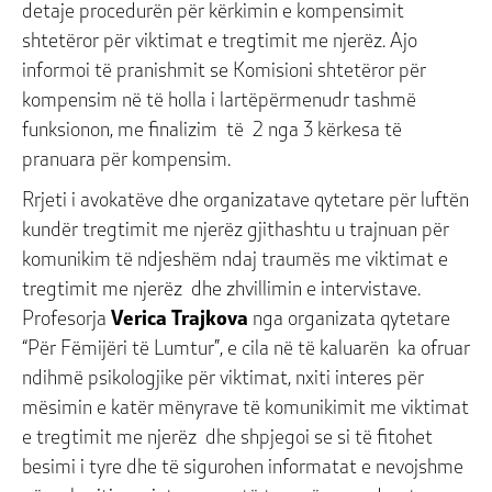
detaje procedurën për kërkimin e kompensimit
shtetëror për viktimat e tregtimit me njerëz. Ajo
informoi të pranishmit se Komisioni shtetëror për
kompensim në të holla i lartëpërmenudr tashmë
funksionon, me finalizim të 2 nga 3 kërkesa të
pranuara për kompensim.
Rrjeti i avokatëve dhe organizatave qytetare për luftën
kundër tregtimit me njerëz gjithashtu u trajnuan për
komunikim të ndjeshëm ndaj traumës me viktimat e
tregtimit me njerëz dhe zhvillimin e intervistave.
Profesorja
Verica Trajkova
nga organizata qytetare
“Për Fëmijëri të Lumtur”, e cila në të kaluarën ka ofruar
ndihmë psikologjike për viktimat, nxiti interes për
mësimin e katër mënyrave të komunikimit me viktimat
e tregtimit me njerëz dhe shpjegoi se si të fitohet
besimi i tyre dhe të sigurohen informatat e nevojshme