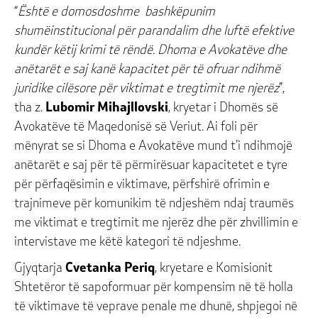
“
Është e domosdoshme bashkëpunim
shumëinstitucional për parandalim dhe luftë efektive
kundër këtij krimi të rëndë. Dhoma e Avokatëve dhe
anëtarët e saj kanë kapacitet për të ofruar ndihmë
juridike cilësore për viktimat e tregtimit me njerëz
”,
tha z.
Lubomir Mihajllovski
, kryetar i Dhomës së
Avokatëve të Maqedonisë së Veriut. Ai foli për
mënyrat se si Dhoma e Avokatëve mund t’i ndihmojë
anëtarët e saj për të përmirësuar kapacitetet e tyre
për përfaqësimin e viktimave, përfshirë ofrimin e
trajnimeve për komunikim të ndjeshëm ndaj traumës
me viktimat e tregtimit me njerëz dhe për zhvillimin e
intervistave me këtë kategori të ndjeshme.
Gjyqtarja
Cvetanka Periq
, kryetare e Komisionit
Shtetëror të sapoformuar për kompensim në të holla
të viktimave të veprave penale me dhunë, shpjegoi në