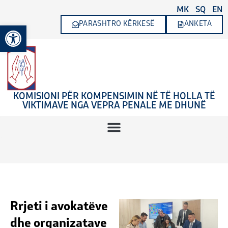
Skip
MK
SQ
EN
to
PARASHTRO KËRKESË
ANKETA
Open toolbar
content
KOMISIONI PËR KOMPENSIMIN NË TË HOLLA TË
VIKTIMAVE NGA VEPRA PENALE ME DHUNË
Rrjeti i avokatëve
dhe organizatave