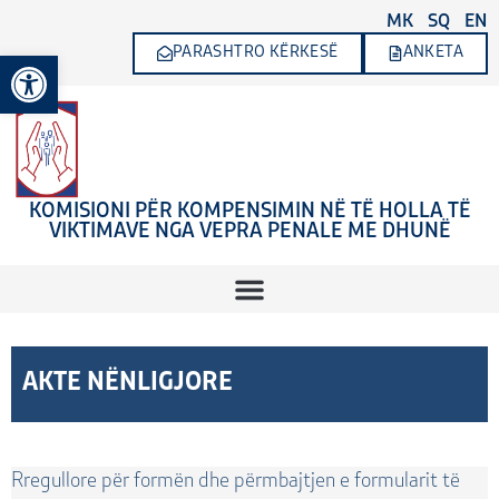
Skip
MK
SQ
EN
to
PARASHTRO KËRKESË
ANKETA
Open toolbar
content
KOMISIONI PËR KOMPENSIMIN NË TË HOLLA TË
VIKTIMAVE NGA VEPRA PENALE ME DHUNË
AKTE NËNLIGJORE
Rregullore për formën dhe përmbajtjen e formularit të