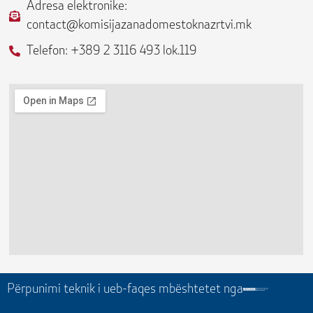
Adresa elektronike:
k
a
e
contact@komisijazanadomestoknazrtvi.mk
-
m
f
Telefon: +389 2 3116 493 lok.119
Përpunimi teknik i ueb-faqes mbështetet nga