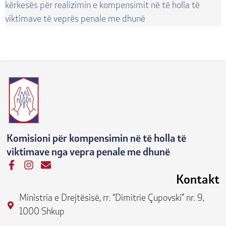
kërkesës për realizimin e kompensimit në të holla të
viktimave të veprës penale me dhunë
Komisioni për kompensimin në të holla të
viktimave nga vepra penale me dhunë
F
I
E
a
n
n
Kontakt
c
s
v
e
t
e
Ministria e Drejtësisë, rr. “Dimitrie Çupovski” nr. 9,
b
a
l
1000 Shkup
o
g
o
o
r
p