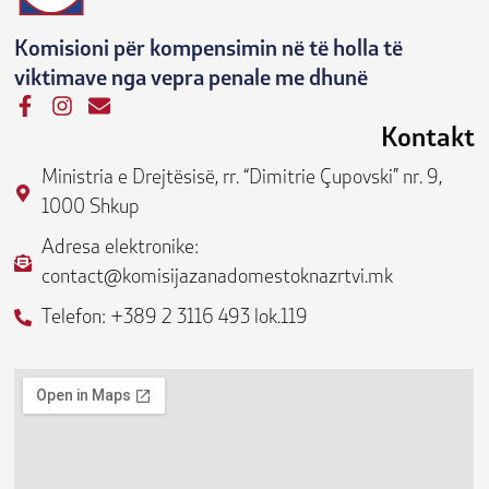
Komisioni për kompensimin në të holla të
viktimave nga vepra penale me dhunë
F
I
E
a
n
n
Kontakt
c
s
v
e
t
e
Ministria e Drejtësisë, rr. “Dimitrie Çupovski” nr. 9,
b
a
l
1000 Shkup
o
g
o
o
r
p
Adresa elektronike:
k
a
e
contact@komisijazanadomestoknazrtvi.mk
-
m
f
Telefon: +389 2 3116 493 lok.119