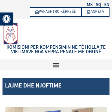
Skip
MK
SQ
EN
to
PARASHTRO KËRKESË
ANKETA
Open toolbar
content
KOMISIONI PËR KOMPENSIMIN NË TË HOLLA TË
VIKTIMAVE NGA VEPRA PENALE ME DHUNË
LAJME DHE NJOFTIME