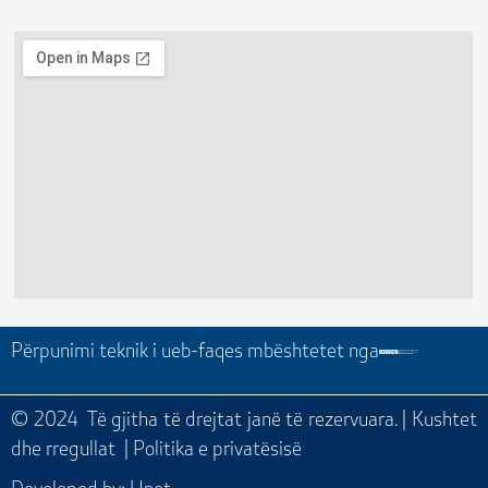
Përpunimi teknik i ueb-faqes mbështetet nga
© 2024 Të gjitha të drejtat janë të rezervuara. |
Kushtet
dhe rregullat
|
Politika e privatësisë