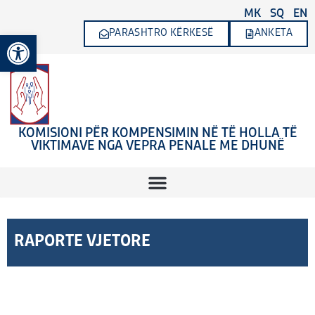
Skip
MK
SQ
EN
to
PARASHTRO KËRKESË
ANKETA
Open toolbar
content
KOMISIONI PËR KOMPENSIMIN NË TË HOLLA TË
VIKTIMAVE NGA VEPRA PENALE ME DHUNË
RAPORTE VJETORE