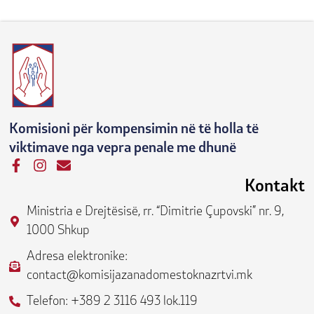
Komisioni për kompensimin në të holla të
viktimave nga vepra penale me dhunë
F
I
E
a
n
n
Kontakt
c
s
v
e
t
e
Ministria e Drejtësisë, rr. “Dimitrie Çupovski” nr. 9,
b
a
l
1000 Shkup
o
g
o
o
r
p
Adresa elektronike:
k
a
e
contact@komisijazanadomestoknazrtvi.mk
-
m
f
Telefon: +389 2 3116 493 lok.119