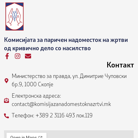
Комисијата за паричен надоместок на жртви
од кривично дело со насилство
F
I
E
a
n
n
Контакт
c
s
v
e
t
e
Министерство за правда, ул. Димитрие Чуповски
b
a
l
бр.9, 1000 Скопје
o
g
o
o
r
p
Електронска адреса:
k
a
e
contact@komisijazanadomestoknazrtvi.mk
-
m
f
Телефон: +389 2 3116 493 лок.119