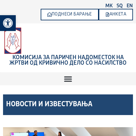
Skip
MK
SQ
EN
to
ПОДНЕСИ БАРАЊЕ
АНКЕТА
Open toolbar
content
КОМИСИЈА ЗА ПАРИЧЕН НАДОМЕСТОК НА
ЖРТВИ ОД КРИВИЧНО ДЕЛО СО НАСИЛСТВО
НОВОСТИ И ИЗВЕСТУВАЊА