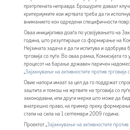
претрпената неправда. Брошурите даваат клучн
критериумите кои жртвата треба да ги исполнува
вниманието кон одредени специфичности поврз
Оваа иницијатива доаѓа по усвојувањето на За
година, што резултираше со формирање на Ком
Нејзината задача е да ги испитува и одобрува
трговија со луѓе. Во оваа рамка, Комисијата г
процесот на барање државен паричен надомест
„
Зајакнување на активностите против трговија 
Овие напори имаат за цел да го поддржат спр
заштита и помош на жртвите на трговија со луѓе
законодавни, или други мерки што може да бида
внатрешно право, на пример преку формирање 
стапи на сила на 1 септември 2009 година.
Проектот „
Зајакнување на активностите против 