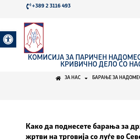
Skip
+389 2 3116 493
to
content
Open toolbar
КОМИСИЈА ЗА ПАРИЧЕН НАДОМЕС
КРИВИЧНО ДЕЛО СО НА
ЗА НАС
БАРАЊЕ ЗА НАДОМЕ
Како да поднесете барања за д
жртви на трговија со луѓе во Се