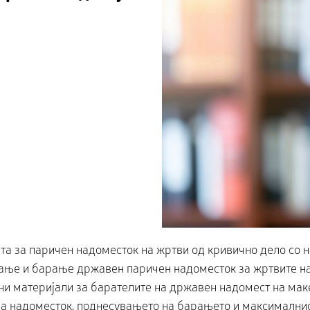
ата за паричен надоместок на жртви од кривично дело со 
ање и барање државен паричен надоместок за жртвите на 
ни материјали за барателите на државен надомест на маке
 на надоместок, поднесувањето на барањето и максимални