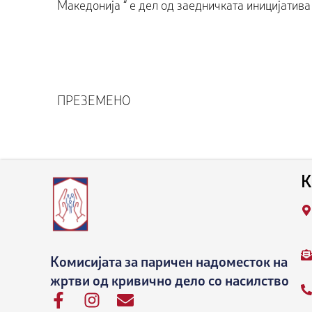
Македонија “ е дел од заедничката иницијатива
ПРЕЗЕМЕНО
К
Комисијата за паричен надоместок на
жртви од кривично дело со насилство
F
I
E