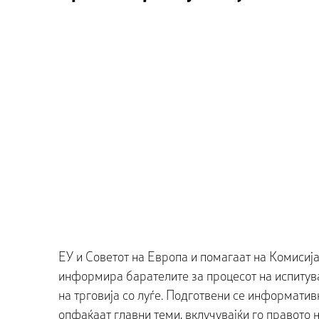
ЕУ и Советот на Европа и помагаат на Комисиј
информира барателите за процесот на испитув
на трговија со луѓе. Подготвени се информатив
опфаќаат главни теми, вклучувајќи го правото