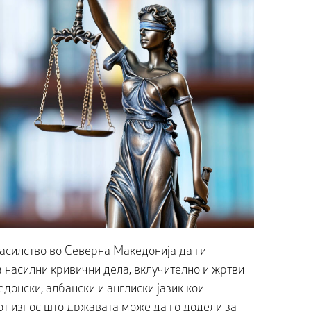
насилство во Северна Македонија да ги
насилни кривични дела, вклучително и жртви
донски, албански и англиски јазик кои
от износ што државата може да го додели за