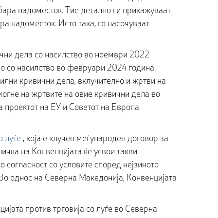
бара надоместок. Тие детално ги прикажуваат
ра надоместок. Исто така, го насочуваат
ични дела со насилство во ноември 2022
о со насилство во февруари 2024 година.
илни кривични дела, вклучително и жртви на
омогне на жртвите на овие кривични дела во
 проектот на ЕУ и Советот на Европа
о луѓе
, која е клучен меѓународен договор за
ничка на Конвенцијата ќе усвои такви
о согласност со условите според нејзиното
Во однос на Северна Македонија, Конвенцијата
цијата против трговија со луѓе во Северна