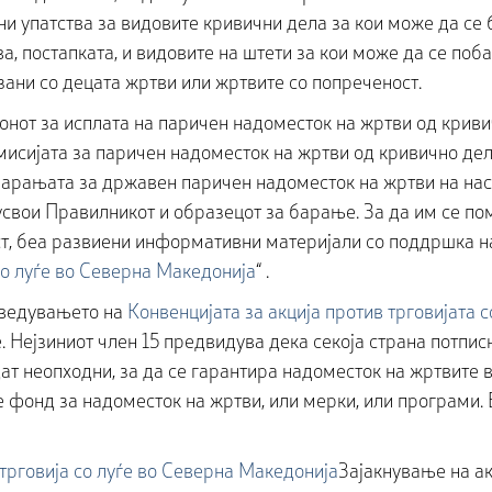
и упатства за видовите кривични дела за кои може да се 
, постапката, и видовите на штети за кои може да се поба
ани со децата жртви или жртвите со попреченост.
конот за исплата на паричен надоместок на жртви од крив
исијата за паричен надоместок на жртви од кривично дел
 барањата за државен паричен надоместок на жртви на нас
о усвои Правилникот и образецот за барање. За да им се п
, беа развиени информативни материјали со поддршка на
со луѓе во Северна Македонија
“ .
оведувањето на
Конвенцијата за акција против трговијата с
. Нејзиниот член 15 предвидува дека секоја страна потпис
т неопходни, за да се гарантира надоместок на жртвите в
фонд за надоместок на жртви, или мерки, или програми. 
трговија со луѓе во Северна Македонија
Зајакнување на ак