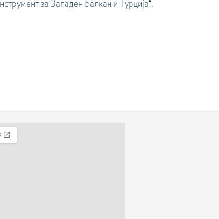
нструмент за Западен Балкан и Турција
“.