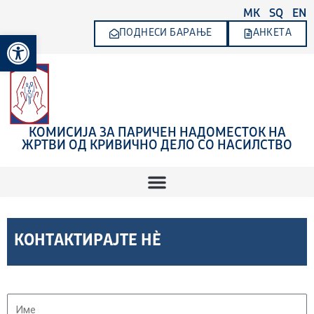
Skip
MK
SQ
EN
to
ПОДНЕСИ БАРАЊЕ
АНКЕТА
Open toolbar
content
КОМИСИЈА ЗА ПАРИЧЕН НАДОМЕСТОК НА
ЖРТВИ ОД КРИВИЧНО ДЕЛО СО НАСИЛСТВО
КОНТАКТИРАЈТЕ НЀ