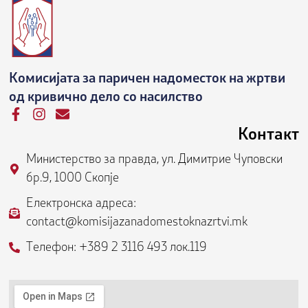
Комисијата за паричен надоместок на жртви
од кривично дело со насилство
F
I
E
a
n
n
Контакт
c
s
v
e
t
e
Министерство за правда, ул. Димитрие Чуповски
b
a
l
бр.9, 1000 Скопје
o
g
o
o
r
p
Електронска адреса:
k
a
e
contact@komisijazanadomestoknazrtvi.mk
-
m
f
Телефон: +389 2 3116 493 лок.119