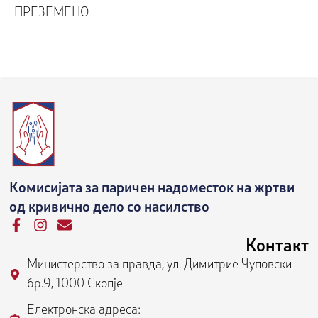
ПРЕЗЕМЕНО
Комисијата за паричен надоместок на жртви
од кривично дело со насилство
F
I
E
a
n
n
Контакт
c
s
v
Министерство за правда, ул. Димитрие Чуповски
e
t
e
b
a
l
бр.9, 1000 Скопје
o
g
o
o
r
p
Електронска адреса: