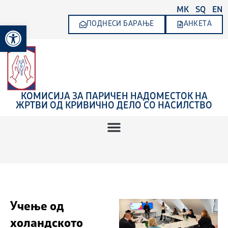
Skip
MK
SQ
EN
to
ПОДНЕСИ БАРАЊЕ
АНКЕТА
Open toolbar
content
КОМИСИЈА ЗА ПАРИЧЕН НАДОМЕСТОК НА
ЖРТВИ ОД КРИВИЧНО ДЕЛО СО НАСИЛСТВО
Учење од
холандското