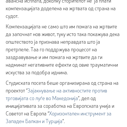
авансна исплата, доколку сторителот не ја плати
компензацијата доделена на жртвата од страна на
судот.
Компензацијата не само што им помага на жртвите
да започнат нов живот, туку исто така покажува дека
општеството ја признава неправдата што ја
претрпеле. Таа го поддржува процесот на
заздравување и им помага на жртвите да ги
надминат негативните ефекти од овие трауматични
искуства за подобра иднина.
Студиската посета беше организирана од страна на
проектот “
Зајакнување на активностите против
трговијата со луѓе во Македонија
“, дел од
иницијативата за соработка на Европската унија и
Советот на Европа “
Хоризонтален инструмент за
Западен Балкан и Турција
“.