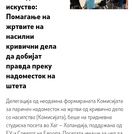
искуство:
Помагање на
жртвите на
насилни
кривични дела
да добијат
правда преку
надоместок на
штета
Делегација од неодамна формираната Комисијата
за паричен надоместок на жртви од кривично дело
со насилство (Комисијата), беше на тридневна
студиска посета во Хаг – Холандија, поддржана од
ЕУ и Советот на Европа. Посетата имаше за цел да