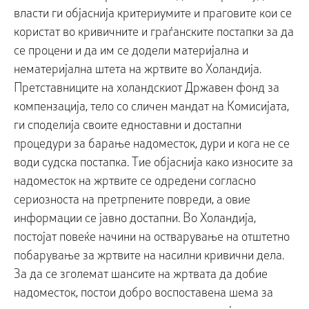
власти ги објаснија критериумите и праговите кои се
користат во кривичните и граѓанските постапки за да
се процени и да им се додели материјална и
нематеријална штета на жртвите во Холандија.
Претставниците на холандскиот Државен фонд за
компензација, тело со сличен мандат на Комисијата,
ги споделија своите едноставни и достапни
процедури за барање надоместок, дури и кога не се
води судска постапка. Тие објаснија како износите за
надоместок на жртвите се одредени согласно
сериозноста на претрпените повреди, а овие
информации се јавно достапни. Во Холандија,
постојат повеќе начини на остварување на отштетно
побарување за жртвите на насилни кривични дела.
За да се зголемат шансите на жртвата да добие
надоместок, постои добро воспоставена шема за