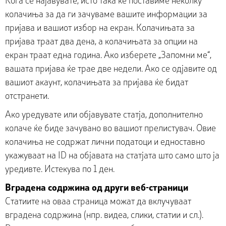
Кога се најавувате, исто така ќе поставиме неколку
колачиња за да ги зачуваме вашите информации за
пријава и вашиот избор на екран. Колачињата за
пријава траат два дена, а колачињата за опции на
екран траат една година. Ако изберете „Запомни ме“,
вашата пријава ќе трае две недели. Ако се одјавите од
вашиот акаунт, колачињата за пријава ќе бидат
отстранети.
Ако уредувате или објавувате статја, дополнително
колаче ќе биде зачувано во вашиот прелистувач. Овие
колачиња не содржат лични податоци и едноставно
укажуваат на ID на објавата на статјата што само што ја
уредивте. Истекува по 1 ден.
Вградена содржина од други веб-страници
Статиите на оваа страница можат да вклучуваат
вградена содржина (нпр. видеа, слики, статии и сл.).