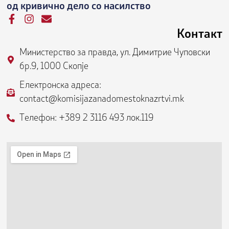
од кривично дело со насилство
F
I
E
a
n
n
Контакт
c
s
v
e
t
e
Министерство за правда, ул. Димитрие Чуповски
b
a
l
бр.9, 1000 Скопје
o
g
o
o
r
p
Електронска адреса:
k
a
e
contact@komisijazanadomestoknazrtvi.mk
-
m
f
Телефон: +389 2 3116 493 лок.119