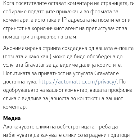
Кога посетителите остават коментари на страницата, ги
собираме податоците прикажани во формата за
коментари, а исто така и IP адресата на посетителот и
стрингот на корисничкиот агент на прелистувачот за
помош при откривање на спам.
Анонимизирана стринга создадена од вашата е-пошта
(позната и како хаш) може да биде обезбедена до
услугата Gravatar за да видиме дали ја користите.
Политиката за приватност на услугата Gravatar е
достапна тука:
https://automattic.com/privacy/
. По
одобрувањето на вашиот коментар, вашата профилна
слика е видлива за јавноста во контекст на вашиот
коментар.
Медиа
Ако качувате слики на веб-страницата, треба да
избегнувате да качувате слики со вградени податоци