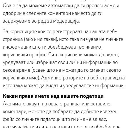
Ова е за да можеме автоматски да ги препознаеме и
одобриме следните коментари наместо да ги
задржуваме во ред за модерација.
За корисниците кои се регистрираат на нашата веб-
страница (ако има такви), исто така ги чувавме личните
информации што ги обезбедуваат во нивниот
кориснички профил. Сите корисници можат да видат,
уредуваат или избришат свои лични информации во
секое време (освен што не можат да го сменат своето
корисничко име). Администраторите на веб-страницата
исто така можат да видат и уредуваат тие информации.
Какви права имате над вашите податоци
Ако имате акаунт на оваа страница, или оставиле
коментари, можете да побарате да добиете извезен
файл со личните податоци што ги имаме за вас,
вклучувајќи ги и сите податоци што сте ги обезбедиле.