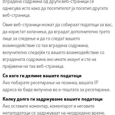
Вградена содржина од други веб-страници се
однесува исто како да посетителот ја посетил другата
веб-страница.
Овие веб-страници можат да собираат податоци за вас,
да користат колачиња, да вградат дополнително трето
лице за следење и да го следат вашето
взаимодействие со таа вградена содржина,
вклучително следејќи го вашето взаимодействие со
вградената содржина ако имате акаунт и сте на
пријавени на таа веб-страница.
Со кого ги делиме вашите податоци
Ако побарате ресетирање на лозинка, вашата IP
адреса ќе биде вклучена во е-поштата за ресетирање.
Колку долго ги задржуваме вашите податоци
Ако оставите коментар, коментарот и неговите
метаподатоци се задржуваат на неодредено време.