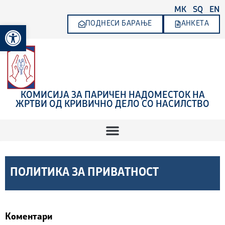
Skip
MK
SQ
EN
to
ПОДНЕСИ БАРАЊЕ
АНКЕТА
Open toolbar
content
КОМИСИЈА ЗА ПАРИЧЕН НАДОМЕСТОК НА
ЖРТВИ ОД КРИВИЧНО ДЕЛО СО НАСИЛСТВО
ПОЛИТИКА ЗА ПРИВАТНОСТ
Коментари