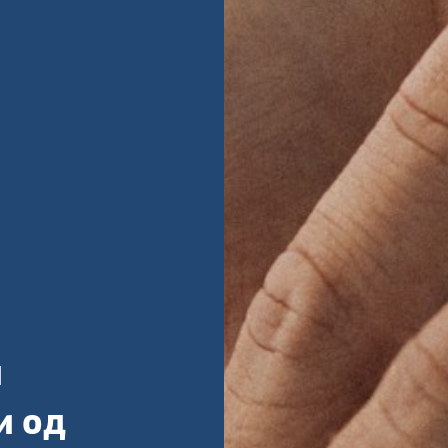
н
и од