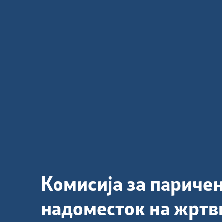
Комисија за париче
надоместок на жртв